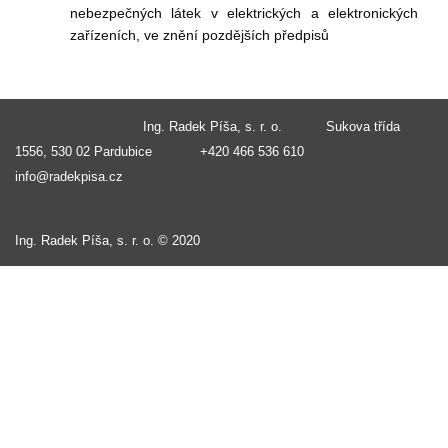
nebezpečných látek v elektrických a elektronických
zařízeních, ve znění pozdějších předpisů
Ing. Radek Píša, s. r. o. Sukova třída
1556, 530 02 Pardubice +420 466 536 610
info@radekpisa.cz
Ing. Radek Píša, s. r. o. © 2020